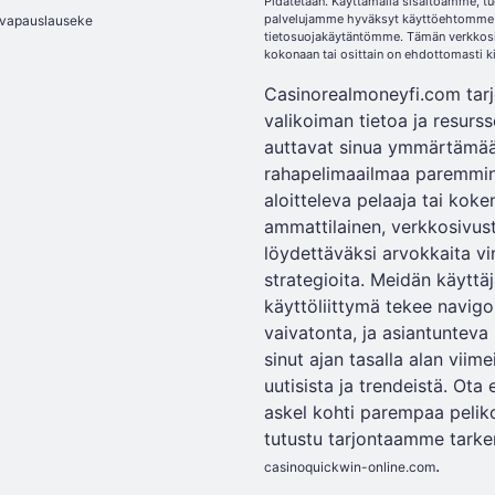
Pidätetään. Käyttämällä sisältöämme, t
palvelujamme hyväksyt käyttöehtomme 
vapauslauseke
tietosuojakäytäntömme. Tämän verkkosi
kokonaan tai osittain on ehdottomasti ki
Casinorealmoneyfi.com tar
valikoiman tietoa ja resurss
auttavat sinua ymmärtämä
rahapelimaailmaa paremmin.
aloitteleva pelaaja tai koke
ammattilainen, verkkosivu
löydettäväksi arvokkaita vi
strategioita. Meidän käyttäj
käyttöliittymä tekee navigo
vaivatonta, ja asiantunteva
sinut ajan tasalla alan viim
uutisista ja trendeistä. Ot
askel kohti parempaa pelik
tutustu tarjontaamme tark
.
casinoquickwin-online.com