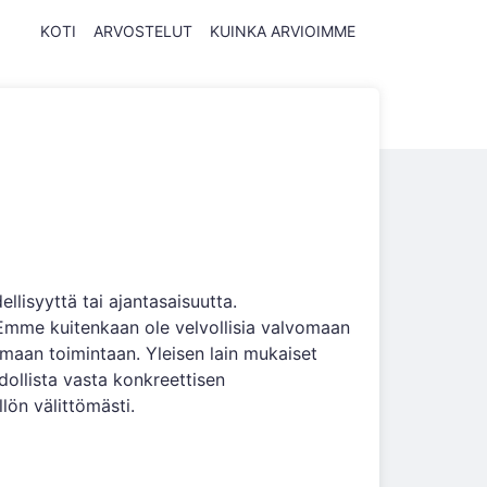
KOTI
ARVOSTELUT
KUINKA ARVIOIMME
llisyyttä tai ajantasaisuutta.
 Emme kuitenkaan ole velvollisia valvomaan
tomaan toimintaan. Yleisen lain mukaiset
dollista vasta konkreettisen
ön välittömästi.