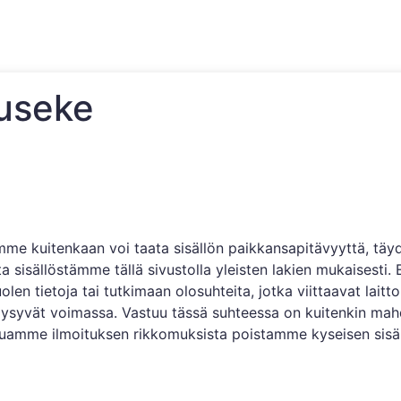
useke
mme kuitenkaan voi taata sisällön paikkansapitävyyttä, täyde
sisällöstämme tällä sivustolla yleisten lakien mukaisesti.
olen tietoja tai tutkimaan olosuhteita, jotka viittaavat lait
 pysyvät voimassa. Vastuu tässä suhteessa on kuitenkin mah
uamme ilmoituksen rikkomuksista poistamme kyseisen sisäll