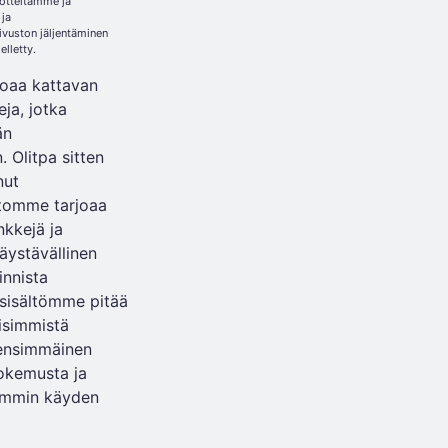
uotteitamme ja
ja
vuston jäljentäminen
elletty.
joaa kattavan
eja, jotka
än
 Olitpa sitten
nut
stomme tarjoaa
nkkejä ja
äystävällinen
innista
 sisältömme pitää
eisimmistä
a ensimmäinen
okemusta ja
emmin käyden