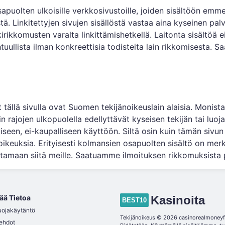
apuolten ulkoisille verkkosivustoille, joiden sisältöön emm
ä. Linkitettyjen sivujen sisällöstä vastaa aina kyseinen palve
kirikkomusten varalta linkittämishetkellä. Laitonta sisältöä e
 kohtuullista ilman konkreettisia todisteita lain rikkomisesta
t tällä sivulla ovat Suomen tekijänoikeuslain alaisia. Monista
 rajojen ulkopuolella edellyttävät kyseisen tekijän tai luoj
yiseen, ei-kaupalliseen käyttöön. Siltä osin kuin tämän sivun 
keuksia. Erityisesti kolmansien osapuolten sisältö on merki
amaan siitä meille. Saatuamme ilmoituksen rikkomuksista p
ää Tietoa
Kasinoita
BEST10
uojakäytäntö
Tekijänoikeus © 2026 casinorealmoneyfi
ehdot