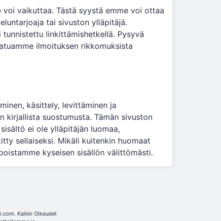
e voi vaikuttaa. Tästä syystä emme voi ottaa
luntarjoaja tai sivuston ylläpitäjä.
i tunnistettu linkittämishetkellä. Pysyvä
. Saatuamme ilmoituksen rikkomuksista
minen, käsittely, levittäminen ja
an kirjallista suostumusta. Tämän sivuston
sisältö ei ole ylläpitäjän luomaa,
tty sellaiseksi. Mikäli kuitenkin huomaat
oistamme kyseisen sisällön välittömästi.
.com. Kaikki Oikeudet