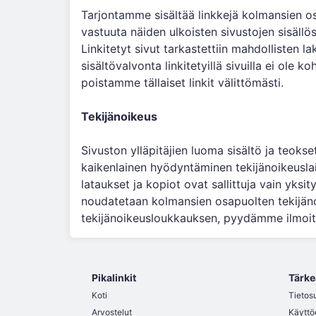
Tarjontamme sisältää linkkejä kolmansien os
vastuuta näiden ulkoisten sivustojen sisällöst
Linkitetyt sivut tarkastettiin mahdollisten la
sisältövalvonta linkitetyillä sivuilla ei ole
poistamme tällaiset linkit välittömästi.
Tekijänoikeus
Sivuston ylläpitäjien luoma sisältö ja teokse
kaikenlainen hyödyntäminen tekijänoikeuslain
lataukset ja kopiot ovat sallittuja vain yksit
noudatetaan kolmansien osapuolten tekijänoi
tekijänoikeusloukkauksen, pyydämme ilmoitt
Pikalinkit
Tärke
Koti
Tietos
Arvostelut
Käyttö