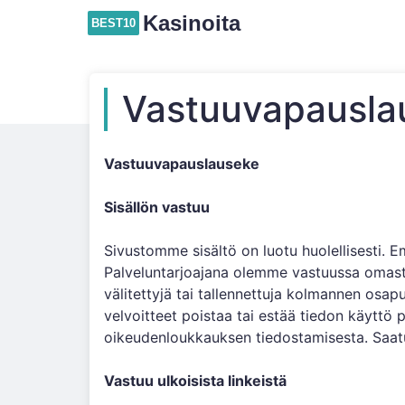
Kasinoita
BEST10
Vastuuvapausla
Vastuuvapauslauseke
Sisällön vastuu
Sivustomme sisältö on luotu huolellisesti. E
Palveluntarjoajana olemme vastuussa omasta 
välitettyjä tai tallennettuja kolmannen osapu
velvoitteet poistaa tai estää tiedon käyttö
oikeudenloukkauksen tiedostamisesta. Saat
Vastuu ulkoisista linkeistä